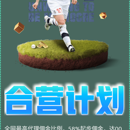
全网最高代理佣金比例，58%起步佣金，达00