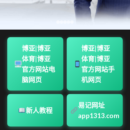
博亚|博亚
博亚|博亚
体育|博亚
体育|博亚
官方网站电
官方网站手
脑网页
机网页
易记网址
新人教程
app1313.com