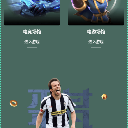
电竞场馆
电游场馆
进入游戏
进入游戏