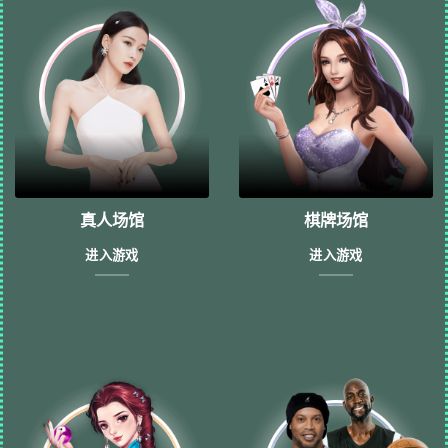
真人场馆
棋牌场馆
进入游戏
进入游戏