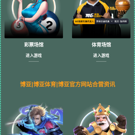
彩票场馆
体育场馆
进入游戏
进入游戏
博亚|博亚体育|博亚官方网站合营资讯