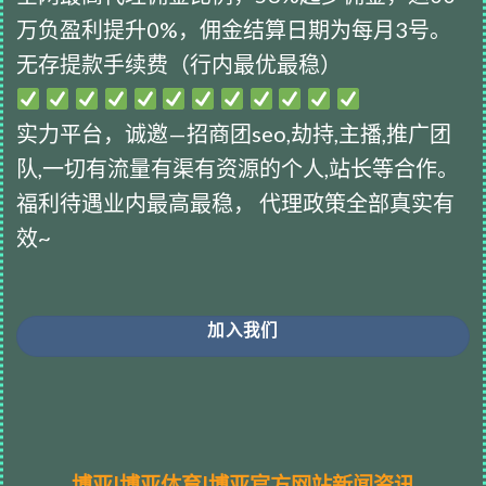
万负盈利提升0%，佣金结算日期为每月3号。
无存提款手续费（行内最优最稳）
实力平台，诚邀—招商团seo,劫持,主播,推广团
队,一切有流量有渠有资源的个人,站长等合作。
福利待遇业内最高最稳， 代理政策全部真实有
效~
加入我们
博亚|博亚体育|博亚官方网站新闻资讯