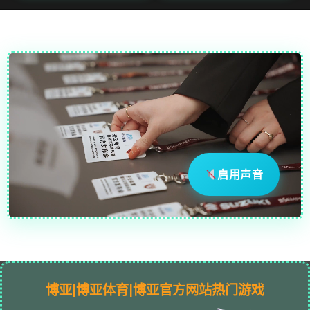
启用声音
博亚|博亚体育|博亚官方网站热门游戏